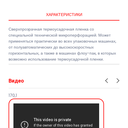
ХАРАКТЕРИСТИКИ
Сверхпрозрачная
термоусадочная
пленка
со
специальной
технической
микроперфорацией.
Может
применяться
практически
во
всех
упаковочных
машинах,
от
полуавтоматических
до
высокоскоростных
горизонтальных,
а
также
в
машинах
флоу-пак,
в
которых
возможно
использование
термоусадочной
пленки.
Видео
170,1